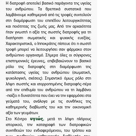
Η διατροφή αποτελεί βασικό παράγοντα της υγείας
του ανθρώπου. Τα θρεπτικά συστατικά που
λαμβάνουμε καθημερινά από τις τροφές συντελούν
στη διαμόρφωση του επιπέδου λειτουργικότητας
και ποιότητας της ζωής μας. Από την αρχαιότητα
ήταν γνωστή η αξία της σωστής διατροφής για τη
διατήρηση σωματικής και ψυχικής ευεξίας.
Χαρακτηριστικά, ο Ιπποκράτης πίστευε ότι η σωστή
τροφή μπορεί να λειτουργήσει σαν φάρμακο στον
ανθρώπινο οργανισμό.
Σήμερα όλες οι σύγχρονες
επιστημονικές έρευνες, επιβεβαιώνουν το βασικό
ρόλο της διατροφής στη διαμόρφωση της
κατάστασης υγείας του ανθρώπου (σωματική,
ψυχολογική, σχέσεις).
Σημαντικό όμως ρόλο στη
λήψη σωστής και ισορροπημένης διατροφής-πέρα
από την επιθυμία του ανθρώπου να τη λαμβάνει
-παίζει η δυνατότητα που έχει να την εφαρμόσει στα
γεύματά του, ανάλογα με τις συνθήκες της
καθημερινής διαβίωσής του και την οικονομική
αξία των γευμάτων.
υγιώς
Στο Κέντρο
, μετά τη λήψη πλήρους
ιστορικού, την καταγραφή των διατροφικών
συνηθειών του ενδιαφερόμενου, του τρόπου και