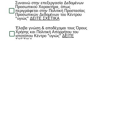
Συναινώ στην επεξεργασία Δεδομένων
Προσωπικού Χαρακτήρα, όπως
περιγράφεται στην Πολιτική Προστασίας
Προσωπικών Δεδομένων του Κέντρου
"υγιώς"
ΔΕΙΤΕ ΣΧΕΤΙΚΑ
Έλαβα γνώση & αποδέχομαι τους Όρους
Χρήσης και Πολιτική Απορρήτου του
ιστοτόπου Κέντρο "υγιώς"
ΔΕΙΤΕ
ΣΧΕΤΙΚΑ
AN O ΕΝΔΙΑΦΕΡΟΜΕΝΟΣ ΕΙΝΑΙ ΑΝΗΛΙΚΟΣ (ΚΑΤΩ
ΤΩΝ 16 ΕΤΩΝ), ΠΑΡΑΚΑΛΩ ΠΙΕΣΤΕ ΕΔΩ
ΑΠΟΣΤΟΛΗ
ΟΡΟΙ ΧΡΗΣΗΣ ΚΑΙ ΠΟΛΙΤΙΚΗ ΑΠΟΡΡΗΤΟΥ