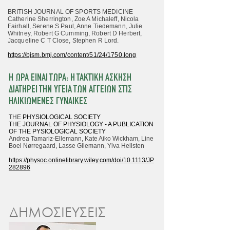
BRITISH JOURNAL OF SPORTS MEDICINE
Catherine Sherrington, Zoe A Michaleff, Nicola
Fairhall, Serene S Paul, Anne Tiedemann, Julie
Whitney, Robert G Cumming, Robert D Herbert,
Jacqueline C T Close, Stephen R Lord.
https://bjsm.bmj.com/content/51/24/1750.long
Η ΩΡΑ ΕΙΝΑΙ ΤΩΡΑ: Η ΤΑΚΤΙΚΗ ΑΣΚΗΣΗ
ΔΙΑΤΗΡΕΙ ΤΗΝ ΥΓΕΙΑ ΤΩΝ ΑΓΓΕΙΩΝ ΣΤΙΣ
ΗΛΙΚΙΩΜΕΝΕΣ ΓΥΝΑΙΚΕΣ
THE
PHYSIOLOGICAL SOCIETY
THE JOURNAL OF PHYSIOLOGY - A PUBLICATION
OF THE PYSIOLOGICAL SOCIETY
Andrea Tamariz-Ellemann
,
Kate Aiko Wickham
,
Line
Boel Nørregaard
,
Lasse Gliemann
,
Ylva Hellsten
https://physoc.onlinelibrary.wiley.com/doi/10.1113/JP
282896
ΔΗΜΟΣΙΕΥΣΕΙΣ