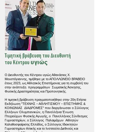
Τιμητική βράβευση του Διευθυντή
υγιώς
του Κέντρου
Ο Διευθυντής του Κέντρου υγιώς Αθανάσιος Χ.
Μουστόγιαννης, τιμήθηκε με το ΑΠΟΛΛΩΝΕΙΟ ΒΡΑΒΕΙΟ
έτους 2023, ως Αθλητικός Επιστήμονας για τη συμβολή του
στην ανάπτυξη προγραμμάτων Σωματικής Άσκησης,
Φυσικής Δραστηριότητας και Προπονητικής.
Η τιμητική βράβευση πραγματοποιήθηκε στην 20η Ετήσια
Εκδήλωση "ΤΕΧΝΗΣ – ΑΘΛΗΤΙΣΜΟΥ – ΕΠΙΣΤΗΜΗΣ &
ΚΟΙΝΩΝΙΑΣ ΔΙΑΔΡΟΜΕΣ"
που διοργάνωσαν ο Σύλλογος
Ελλήνων Ολυμπιονικών, η Πανελλήνια Ένωση
Πτυχιούχων Φυσικής Αγωγής, ο Πανελλήνιος Σύνδεσμος
Γυμναστηρίων, ο Σύλλογος Παλαιμάχων Αθλητών
Καλαθοσφαίρισης Ελλάδος, ο Σύλλογος Ιδιοκτητών
Γυμναστηρίων Αττικής και το Ινστιτούτο Διεθνούς και