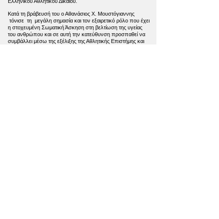
Ελληνικού Αθλητικού Δικαίου.
Κατά τη βράβευσή του ο Αθανάσιος Χ. Μουστόγιαννης
τόνισε τη μεγάλη σημασία και τον εξαιρετικό ρόλο που έχει
η στοχευμένη Σωματική Άσκηση στη βελτίωση της υγείας
του ανθρώπου και σε αυτή την κατεύθυνση προσπαθεί να
συμβάλλει μέσω της εξέλιξης της Αθλητικής Επιστήμης και
της εφαρμογής των δεδομένων που προκύπτουν.
ΟΡΟΙ ΧΡΗΣΗΣ ΚΑΙ ΠΟΛΙΤΙΚΗ ΑΠΟΡΡΗΤΟΥ
ΠΟΛΙΤΙΚΗ ΠΡΟΣΤΑΣΙΑΣ ΔΕΔΟΜΕΝΩΝ
ΠΡΟΣΩΠΙΚΟΥ ΧΑΡΑΚΤΗΡΑ